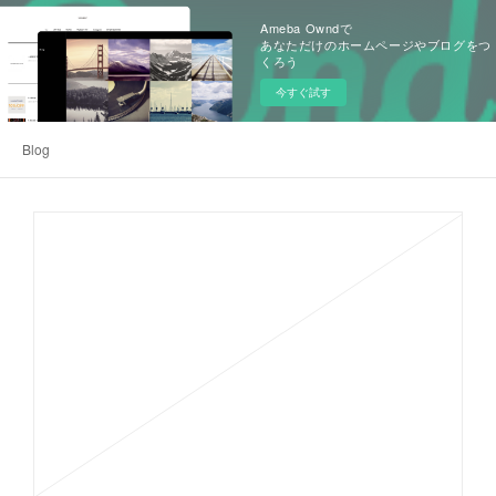
Ameba Owndで
あなただけのホームページやブログをつ
くろう
今すぐ試す
Blog