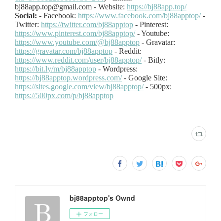
bj88apptop's Ownd
フォロー